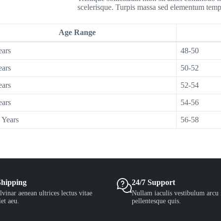
scelerisque. Turpis massa sed elementum temp
Age Range
ears
48-50
ears
50-52
ears
52-54
ears
54-56
 Years
56-58
Shipping
24/7 Support
vinar aenean ultrices lectus vitae
Nullam iaculis vestibulum arcu 
et aeu.
pellentesque quis.