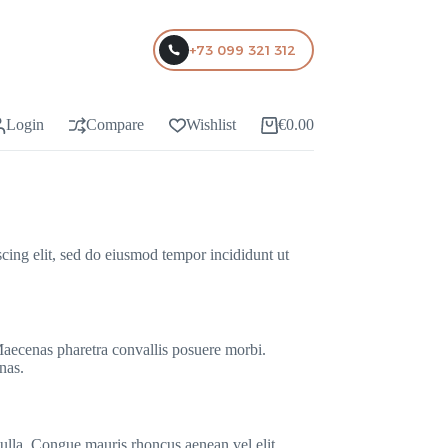
+73 099 321 312
Login
Compare
Wishlist
€
0.00
Shopping
cart
cing elit, sed do eiusmod tempor incididunt ut
 Maecenas pharetra convallis posuere morbi.
nas.
nulla. Congue mauris rhoncus aenean vel elit