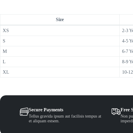
Size
XS
2-3 Y
S
4-5 Y
M
6-7 Y
L
8-9 Y
XL
10-12
Secure Payments
Free 
Tellus gravida ipsum aut facilisis tempus at
Non pul
et aliquam estsem.
imperdi