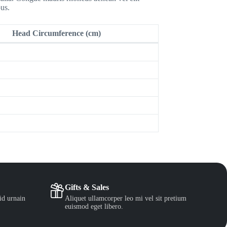
us.
Head Circumference (cm)
Gifts & Sales
id urnain
Aliquet ullamcorper leo mi vel sit pretium
euismod eget libero.