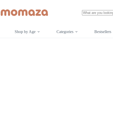
Skip
to
content
No
results
Shop by Age
Categories
Bestsellers